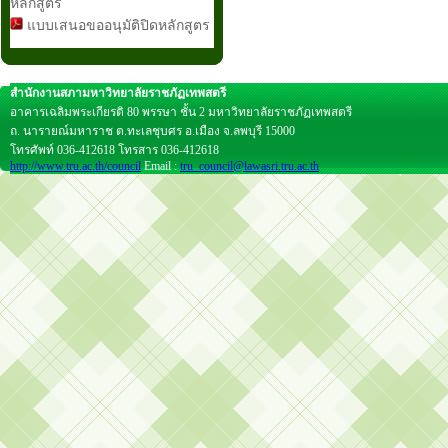
หลักสูตร
แบบเสนอขออนุมัติปิดหลักสูตร
สำนักงานสภามหาวิทยาลัยราชภัฏเทพสตรี
อาคารเฉลิมพระเกียรติ 80 พรรษา ชั้น 2 มหาวิทยาลัยราชภัฏเทพสตรี
ถ. นารายณ์มหาราช ต.ทะเลชุบศร อ.เมือง จ.ลพบุรี 15000
โทรศัพท์ 036-412618 โทรสาร 036-412618
http://www.tru.ac.th/council
Email :
tru_council@lawasri.tru.ac.th