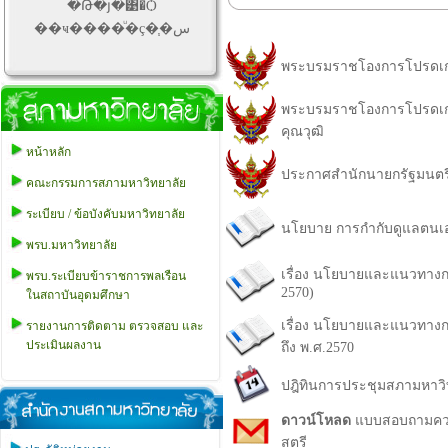
�Թ�յ�͹�Ѻ
��ҹ����ͧ�ç�֧�س
พระบรมราชโองการโปรดเกล้
พระบรมราชโองการโปรดเกล้
คุณวุฒิ
หน้าหลัก
ประกาศสำนักนายกรัฐมนตรี 
คณะกรรมการสภามหาวิทยาลัย
ระเบียบ / ข้อบังคับมหาวิทยาลัย
นโยบาย การกำกับดูแลตนเอ
พรบ.มหาวิทยาลัย
เรื่อง นโยบายและแนวทางก
พรบ.ระเบียบข้าราชการพลเรือน
2570)
ในสถาบันอุดมศึกษา
เรื่อง นโยบายและแนวทางก
รายงานการติดตาม ตรวจสอบ และ
ประเมินผลงาน
ถึง พ.ศ.2570
ปฎิทินการประชุมสภามหาวิท
ดาวน์โหลด
แบบสอบถามความ
สตรี